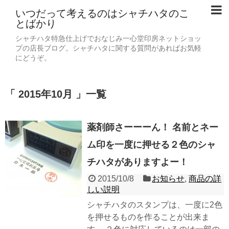
いつだって考えるのはシャチハタのこ
とばかり
シャチハタ特急仕上げでおなじみ一心堂印房ネットショッ
プの店長ブログ。シャチハタに関する質問があればお気軽
にどうぞ。
「 2015年10月 」一覧
薬剤師さーーーん！ 名前とネー
ム印を一度に押せる２色のシャ
チハタがありますよー！
2015/10/8
お知らせ
,
商品の詳
しい説明
シャチハタのスタンプは、一度に2色
を押せるものを作ることが出来ま